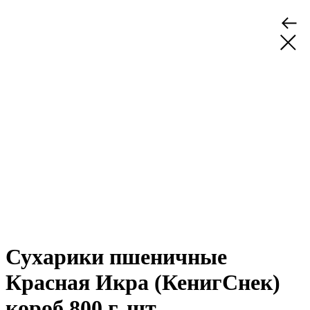
Сухарики пшеничные
Красная Икра (КенигСнек)
короб 800 г, шт