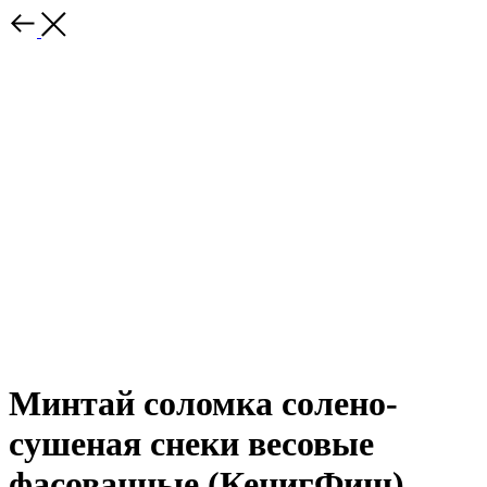
Минтай соломка солено-
сушеная снеки весовые
фасованные (КенигФиш),