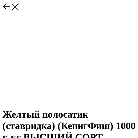
Желтый полосатик
(ставридка) (КенигФиш) 1000
г, кг ВЫСШИЙ СОРТ