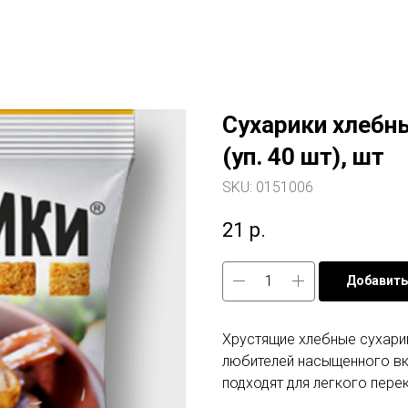
Сухарики хлебны
(уп. 40 шт), шт
SKU:
0151006
21
р.
Добавить
Хрустящие хлебные сухарик
любителей насыщенного вк
подходят для легкого перек