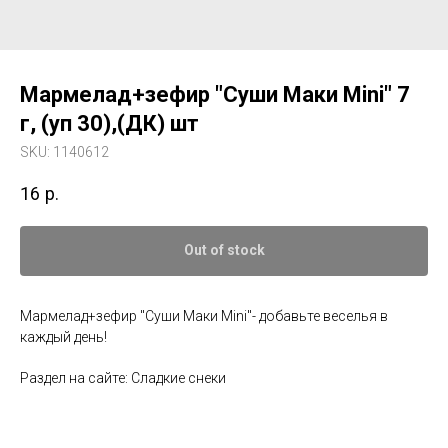
Мармелад+зефир "Суши Маки Mini" 7
г, (уп 30),(ДК) шт
SKU:
1140612
16
р.
Out of stock
Мармелад+зефир "Суши Маки Mini"- добавьте веселья в
каждый день!
Раздел на сайте: Сладкие снеки