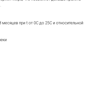
.
8 месяцев при t от 0С до 25С и относительной
неки