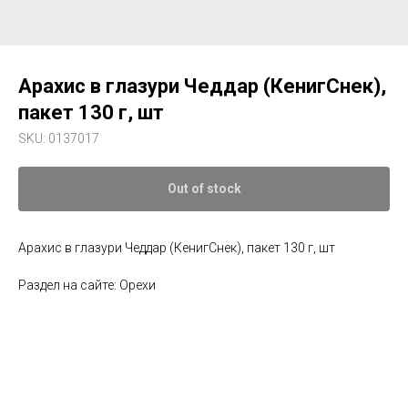
Арахис в глазури Чеддар (КенигСнек),
пакет 130 г, шт
SKU:
0137017
Out of stock
Арахис в глазури Чеддар (КенигСнек), пакет 130 г, шт
Раздел на сайте: Орехи