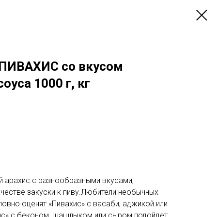
 ПИВАХИС со вкусом
оуса 1000 г, кг
й арахис с разнообразными вкусами,
ачестве закуски к пиву.Любители необычных
овно оценят «Пивахис» с васаби, аджикой или
хис» с беконом, шашлыком или сыром подойдет