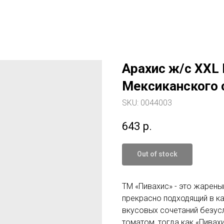
Арахис ж/с XXL
Мексиканского с
SKU:
0044003
643
р.
Out of stock
ТМ «Пивахис» - это жарены
прекрасно подходящий в к
вкусовых сочетаний безусл
томатом, тогда как «Пива