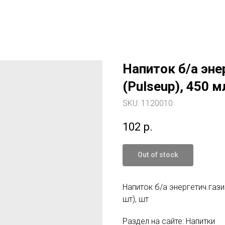
Напиток б/а эне
(Pulseup), 450 мл
SKU:
1120010
102
р.
Out of stock
Напиток б/а энергетич.газир
шт), шт
Раздел на сайте: Напитки