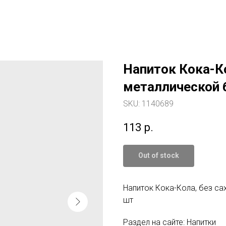
Напиток Кока-Ко
металлической б
SKU:
1140689
113
р.
Out of stock
Напиток Кока-Кола, без сах
шт
Раздел на сайте: Напитки