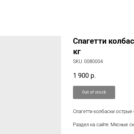
Спагетти колбас
кг
SKU:
0080004
1 900
р.
Out of stock
Спагетти колбаски острые с/
Раздел на сайте: Мясные с