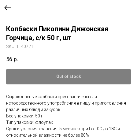
Колбаски Пиколини Дижонская
Горчица, с/к 50 г, шт
SKU:
1140721
56
р.
Out of stock
Сырокопченые колбаски предназначены для
непосредственного употребления в пищу и приготовления
различных блюд и закусок
Вес упаковки: 50 г
Тип упаковки: флоупак
Срок и условия хранения: 5 месяцев при t от 0С до 18С и
относительной влажности не более 80%