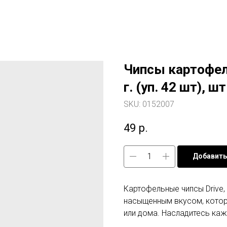
Чипсы картофел
г. (уп. 42 шт), шт
SKU:
0152007
49
р.
Добавить
Картофельные чипсы Drive,
насыщенным вкусом, котор
или дома. Насладитесь ка