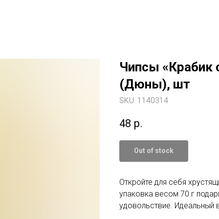
Чипсы «Крабик с
(Дюны), шт
SKU:
1140314
48
р.
Out of stock
Откройте для себя хрустящ
упаковка весом 70 г пода
удовольствие. Идеальный в