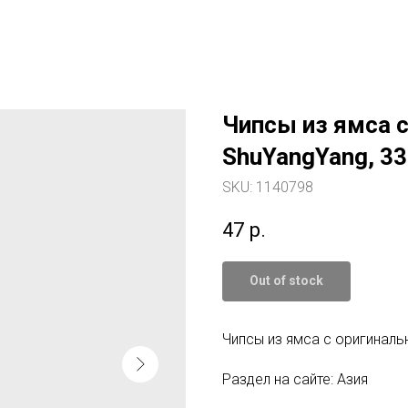
Чипсы из ямса 
ShuYangYang, 33
SKU:
1140798
47
р.
Out of stock
Чипсы из ямса с оригиналь
Раздел на сайте: Азия